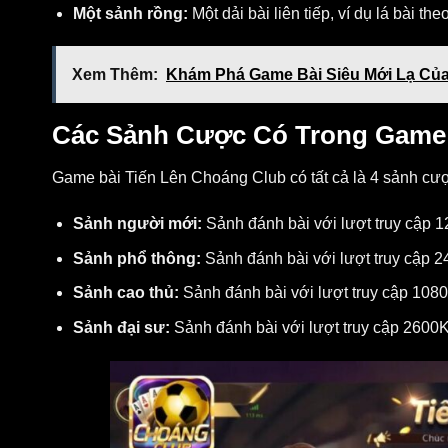
Một sảnh rồng:
Một dải bài liên tiếp, ví dụ lá bài th
Xem Thêm:
Khám Phá Game Bài Siêu Mới Lạ Của
Các Sảnh Cược Có Trong Game 
Game bài Tiến Lên Choáng Club có tất cả là 4 sảnh c
Sảnh người mới:
Sảnh đánh bài với lượt truy cập 1
Sảnh phổ thông:
Sảnh đánh bài với lượt truy cập 2
Sảnh cao thủ:
Sảnh đánh bài với lượt truy cập 1080
Sảnh đại sư:
Sảnh đánh bài với lượt truy cập 2600K