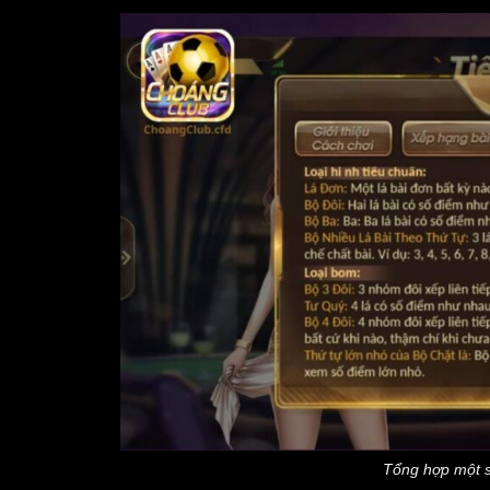
Tổng hợp một số