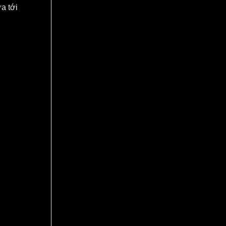
a tới