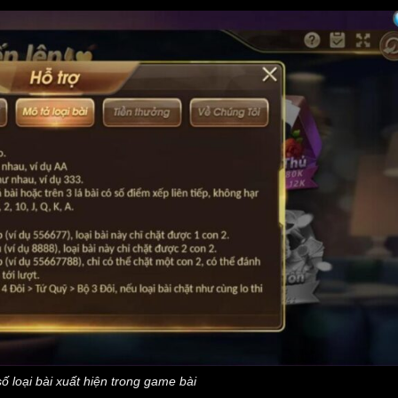
 loại bài xuất hiện trong game bài