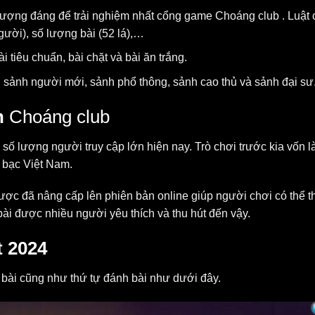
hất lượng đáng để trải nghiệm nhất cổng game Choáng club . Luật 
gười), số lượng bài (52 lá),…
 tiêu chuẩn, bài chặt và bài ăn trắng.
: sảnh người mới, sảnh phổ thông, sảnh cao thủ và sảnh đại sư
n
Choáng club
số lượng người truy cập lớn hiện nay. Trò chơi trước kia vốn l
g bạc Việt Nam.
được đã nâng cấp lên phiên bản online giúp người chơi có thể t
bài được nhiều người yêu thích và thu hút đến vậy.
t 2024
ố bài cũng như thứ tự đánh bài như dưới đây.