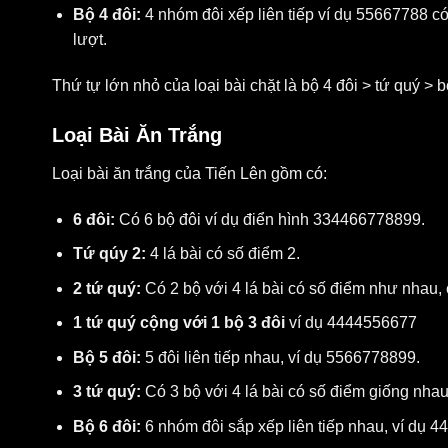
Bộ 4 đôi:
4 nhóm đôi xếp liên tiếp ví dụ 55667788 có
lượt.
Thứ tự lớn nhỏ của loại bài chặt là bộ 4 đôi > tứ quý > b
Loại Bài Ăn Trắng
Loại bài ăn trắng của Tiến Lên gồm có:
6 đôi:
Có 6 bộ đôi ví dụ điển hình 334466778899.
Tứ qúy 2:
4 lá bài có số điểm 2.
2 tứ quý:
Có 2 bộ với 4 lá bài có số điểm như nhau
1 tứ quý cộng với 1 bộ 3 đôi
ví dụ 4444556677
Bộ 5 đôi:
5 đôi liên tiếp nhau, ví dụ 5566778899.
3 tứ quý:
Có 3 bộ với 4 lá bài có số điểm giống nha
Bộ 6 đôi:
6 nhóm đôi sắp xếp liên tiếp nhau, ví dụ 