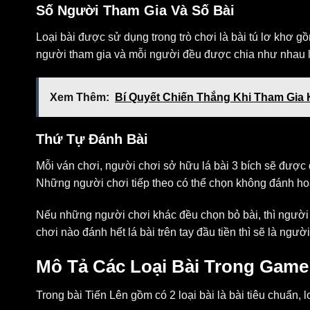
Số Người Tham Gia Và Số Bài
Loại bài được sử dụng trong trò chơi là bài tú lơ khơ gồ
người tham gia và mỗi người đều được chia như nhau l
Xem Thêm:
Bí Quyết Chiến Thắng Khi Tham Gia 
Thứ Tự Đánh Bài
Mỗi ván chơi, người chơi sở hữu lá bài 3 bích sẽ được 
Những người chơi tiếp theo có thể chọn không đánh hoặ
Nếu những người chơi khác đều chọn bỏ bài, thì người 
chơi nào đánh hết lá bài trên tay đầu tiền thì sẽ là ngườ
Mô Tả Các Loại Bài Trong Game
Trong bài Tiến Lên gồm có 2 loại bài là bài tiêu chuẩn, 