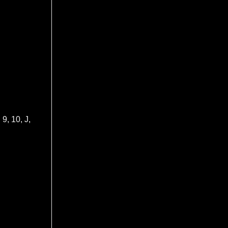
9, 10, J,