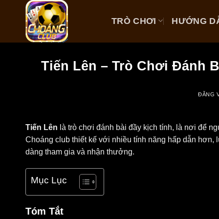
Bỏ
qua
TRÒ CHƠI
HƯỚNG D
nội
dung
Tiến Lên – Trò Chơi Đánh B
ĐĂNG 
Tiến Lên
là trò chơi đánh bài đầy kịch tính, là nơi để 
Choáng club thiết kế với nhiều tính năng hấp dẫn hơn, 
dàng tham gia và nhận thưởng.
Mục Lục
Tóm Tắt