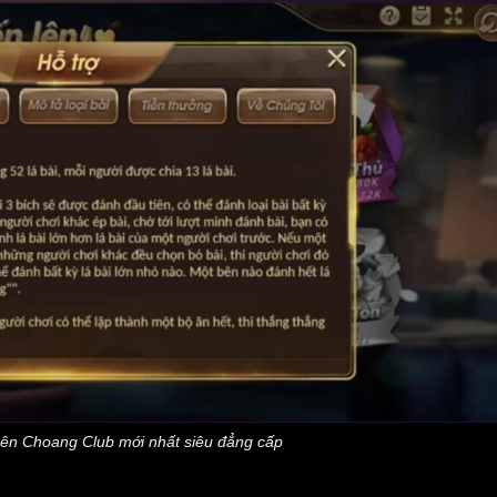
Lên Choang Club mới nhất siêu đẳng cấp