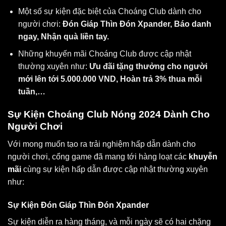
Một số sự kiện đặc biệt của Choáng Club dành cho
người chơi:
Đón Giáp Thìn Đón Xpander, Báo danh
ngay, Nhận quà liền tay.
Những khuyến mãi Choáng Club được cập nhật
thường xuyên như:
Ưu đãi tặng thưởng cho người
mới lên tới 5.000.000 VND, Hoàn trả 3% thua mỗi
tuần,…
Sự Kiện Choáng Club Nóng 2024 Dành Cho
Người Chơi
Với mong muốn tạo ra trải nghiệm hấp dẫn dành cho
người chơi, cổng game đã mang tới hàng loạt các
khuyễn
mãi
cùng sự kiện hấp dẫn được cập nhật thường xuyên
như:
Sự Kiện Đón Giáp Thìn Đón Xpander
Sự kiện diễn ra hàng tháng, và mỗi ngày sẽ có hai chặng