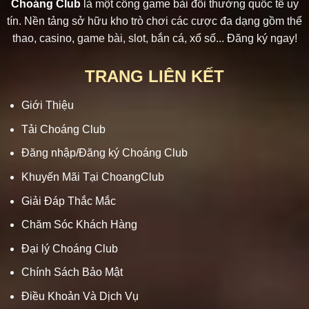
Choáng Club
là một cổng game bài đổi thưởng quốc tế uy
tín. Nền tảng sở hữu kho trò chơi các cược đa dạng gồm thể
thao, casino, game bài, slot, bắn cá, xổ số... Đăng ký ngay!
TRANG LIÊN KẾT
Giới Thiệu
Tải Choáng Club
Đăng nhập/Đăng ký Choáng Club
Khuyến Mãi Tại ChoangClub
Giải Đáp Thắc Mắc
Chăm Sóc Khách Hàng
Đại lý Choáng Club
Chính Sách Bảo Mật
Điều Khoản Và Dịch Vụ