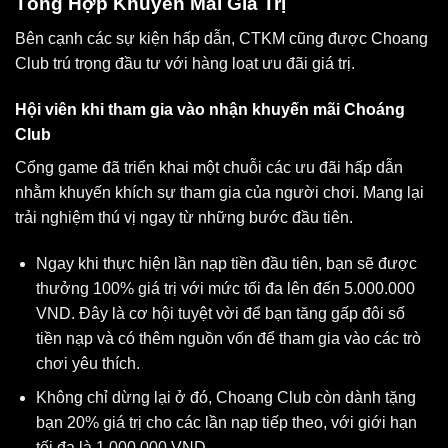
Tổng Hợp Khuyến Mãi Giá Trị
Bên cạnh các sự kiện hấp dẫn, CTKM cũng được Choang
Club trú trọng đầu tư với hàng loạt ưu đãi giá trị.
Hội viên khi tham gia vào nhận khuyến mãi Choáng
Club
Cổng game đã triển khai một chuỗi các ưu đãi hấp dẫn
nhằm khuyến khích sự tham gia của người chơi. Mang lại
trải nghiệm thú vị ngay từ những bước đầu tiên.
Ngay khi thực hiện lần nạp tiền đầu tiên, bạn sẽ được
thưởng 100% giá trị với mức tối đa lên đến 5.000.000
VND. Đây là cơ hội tuyệt vời để bạn tăng gấp đôi số
tiền nạp và có thêm nguồn vốn để tham gia vào các trò
chơi yêu thích.
Không chỉ dừng lại ở đó, Choang Club còn dành tặng
bạn 20% giá trị cho các lần nạp tiếp theo, với giới hạn
tối đa là 1.000.000 VND.