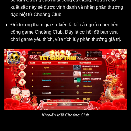
xuất sắc này sẽ được vinh danh và nhận phần thưởng
đặc biệt từ Choáng Club.
Đối tượng tham gia sự kiện là tất cả người chơi trên
cổng game Choáng Club. Đây là cơ hội để bạn vừa
chơi game yêu thích, vừa tích lũy phần thưởng giá trị.
Khuyến Mãi Choáng Club