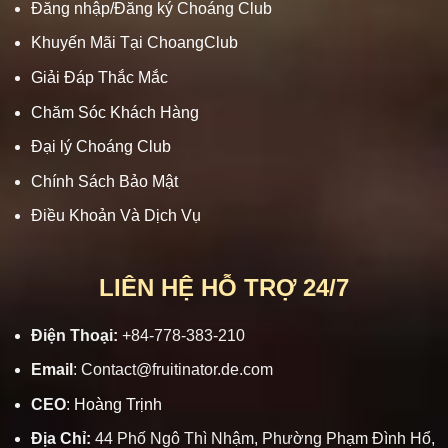
Đăng nhập/Đăng ký Choáng Club
Khuyến Mãi Tại ChoangClub
Giải Đáp Thắc Mắc
Chăm Sóc Khách Hàng
Đại lý Choáng Club
Chính Sách Bảo Mật
Điều Khoản Và Dịch Vụ
LIÊN HỆ HỖ TRỢ 24/7
Điện Thoại:
+84-778-383-210
Email
:
Contact@fruitinator.de.com
CEO
:
Hoàng Trịnh
Địa Chỉ:
44 Phố Ngô Thì Nhậm, Phường Phạm Đình Hổ,