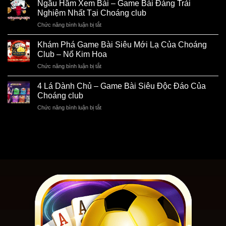
Play
Ngầu Hầm Xem Bài – Game Bài Đáng Trải
Hot
Tin
Lớn
–
Với
Nghiệm Nhất Tại Choáng club
Dùng
Sảnh
Nhiều
Chức năng bình luận bị tắt
ở
Casino
Game
Ngầu
Live
Bài
Hầm
Khám Phá Game Bài Siêu Mới Lạ Của Choáng
Chất
Mới
Xem
Lượng
Club – Nổ Kim Hoa
Lạ
Bài
Nhất
Chức năng bình luận bị tắt
ở
–
Tại
Khám
Game
Choáng
Phá
4 Lá Dành Chủ – Game Bài Siêu Độc Đáo Của
Bài
club
Game
Đáng
Choáng club
Bài
Trải
Chức năng bình luận bị tắt
ở
Siêu
Nghiệm
4
Mới
Nhất
Lá
Lạ
Tại
Dành
Của
Choáng
Chủ
Choáng
club
–
Club
Game
–
Bài
Nổ
Siêu
Kim
Độc
Hoa
Đáo
Của
Choáng
club