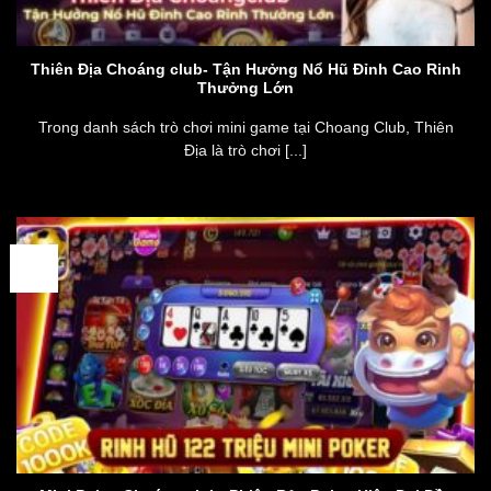
Thiên Địa Choáng club- Tận Hưởng Nổ Hũ Đỉnh Cao Rinh
Thưởng Lớn
Trong danh sách trò chơi mini game tại Choang Club, Thiên
Địa là trò chơi [...]
17
Th7