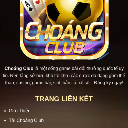
Choáng Club
là một cổng game bài đổi thưởng quốc tế uy
tín. Nền tảng sở hữu kho trò chơi các cược đa dạng gồm thể
thao, casino, game bài, slot, bắn cá, xổ số... Đăng ký ngay!
TRANG LIÊN KẾT
Giới Thiệu
Tải Choáng Club