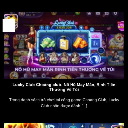
17
Th7
Lucky Club Choáng club- Nổ Hũ May Mắn, Rinh Tiền
Thưởng Về Túi
Trong danh sách trò chơi tại cổng game Choang Club, Lucky
Club nhận được đánh [...]