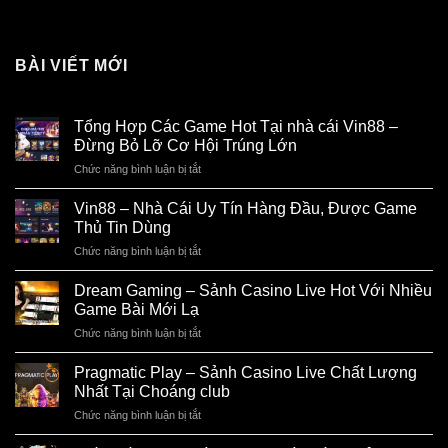
BÀI VIẾT MỚI
Tổng Hợp Các Game Hot Tại nhà cái Vin88 –
Đừng Bỏ Lỡ Cơ Hội Trúng Lớn
Chức năng bình luận bị tắt
ở
Tổng
Hợp
Vin88 – Nhà Cái Uy Tín Hàng Đầu, Được Game
Các
Thủ Tin Dùng
Game
Chức năng bình luận bị tắt
ở
Hot
Vin88
Tại
–
Dream Gaming – Sảnh Casino Live Hot Với Nhiều
nhà
Nhà
cái
Game Bài Mới Lạ
Cái
Vin88
Chức năng bình luận bị tắt
ở
Uy
–
Dream
Tín
Đừng
Gaming
Pragmatic Play – Sảnh Casino Live Chất Lượng
Hàng
Bỏ
–
Đầu,
Nhất Tại Choáng club
Lỡ
Sảnh
Được
Cơ
Chức năng bình luận bị tắt
ở
Casino
Game
Hội
Pragmatic
Live
Thủ
Trúng