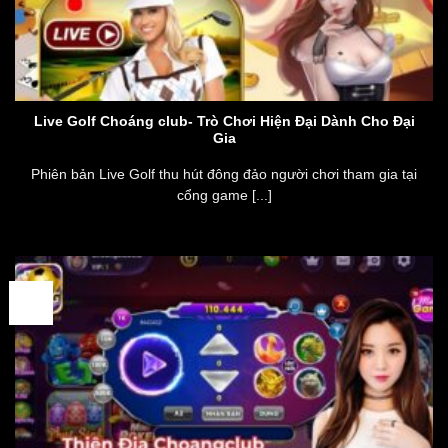
Live Golf Choáng club- Trò Chơi Hiện Đại Dành Cho Đại
Gia
Phiên bản Live Golf thu hút đông đảo người chơi tham gia tại
cổng game [...]
17
Th7