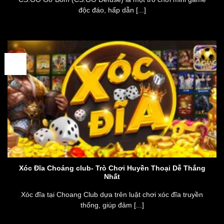
độc đáo, hấp dẫn [...]
17
Th7
Xóc Đĩa Choáng club- Trò Chơi Huyền Thoại Dễ Thắng
Nhất
Xóc đĩa tại Choang Club dựa trên luật chơi xóc đĩa truyền
thống, giúp đảm [...]