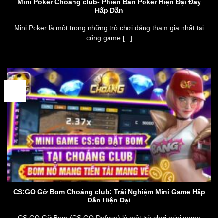
Mini Poker Choáng club- Phiên Bản Poker Hiện Đại Đầy
Hấp Dẫn
Mini Poker là một trong những trò chơi đáng tham gia nhất tại
cổng game [...]
17
Th7
CS:GO Gỡ Bom Choáng club: Trải Nghiệm Mini Game Hấp
Dẫn Hiện Đại
CS:GO Gỡ Bom (CS:GO Defuse) là một trò chơi mini game