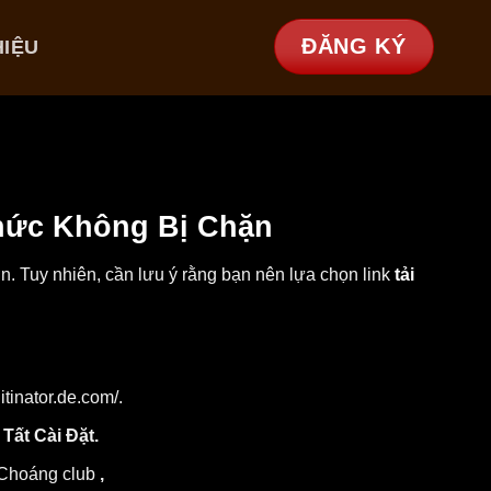
ĐĂNG KÝ
HIỆU
hức Không Bị Chặn
n. Tuy nhiên, cần lưu ý rằng bạn nên lựa chọn link
tải
tinator.de.com/.
Tất Cài Đặt.
Choáng club
,