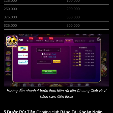
125.000
100.000
250.000
200.000
375.000
300.000
625.000
500.000
Hướng dẫn nhanh 4 bước thực hiện rút tiền Choang Club về ví
bằng card điện thoại
5 Bước Rút Tiền
Choáng club
Bằng Tài Khoản Ngân