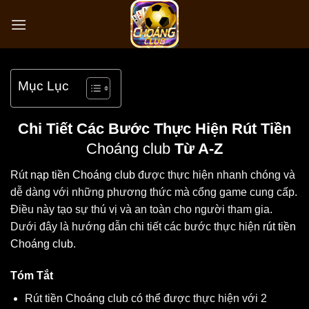
Bỏ
qua
nội
dung
Mục Lục
Chi Tiết Các Bước Thực Hiện Rút Tiền
Choáng club
Từ A-Z
Rút
nạp tiền Choáng club
được thực hiện nhanh chóng và
dễ dàng với những phương thức mà cổng game cung cấp.
Điều này tạo sự thú vị và an toàn cho người tham gia.
Dưới đây là hướng dẫn chi tiết các bước thực hiện
rút tiền
Choáng club
.
Tóm Tắt
Rút tiền Choáng club có thể được thực hiện với 2