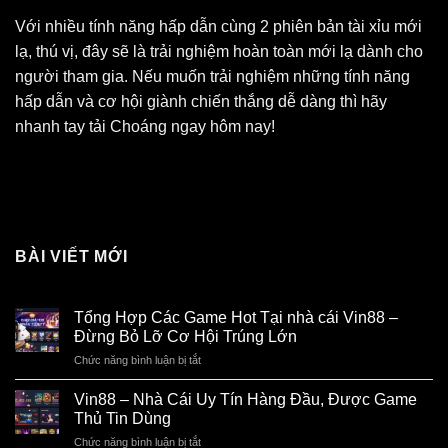
Với nhiều tính năng hấp dẫn cùng 2 phiên bản tài xỉu mới
lạ, thú vị, đây sẽ là trải nghiệm hoàn toàn mới lạ dành cho
người tham gia. Nếu muốn trải nghiệm những tính năng
hấp dẫn và cơ hội giành chiến thắng dễ dàng thì hãy
nhanh tay tải Choáng ngay hôm nay!
BÀI VIẾT MỚI
Tổng Hợp Các Game Hot Tại nhà cái Vin88 –
Đừng Bỏ Lỡ Cơ Hội Trúng Lớn
Chức năng bình luận bị tắt
ở
Tổng
Hợp
Vin88 – Nhà Cái Uy Tín Hàng Đầu, Được Game
Các
Thủ Tin Dùng
Game
Chức năng bình luận bị tắt
ở
Hot