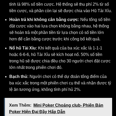
tính là 98% số tiền cược. Hệ thống sẽ thu phí 2% từ số
tiền cược, và phần còn lại sẽ được chia vào Hũ Tài Xỉu.
Hoàn trả khi không cân bằng cược:
Nếu tổng số tiền
đặt cược vào hai lựa chọn không bằng nhau, hệ thống
sẽ hoàn trả một phần tiền từ lựa chọn có số tiền lớn
hơn để cân bằng cược trước khi công bố kết quả.
Nổ hũ Tài Xỉu:
Khi kết quả của ba xúc xắc là 1-1-1
hoặc 6-6-6, hũ Tài Xỉu sẽ kích hoạt nổ. 50% số tiền
trong hũ sẽ được chia đều cho 30 người chơi đặt cược
lớn nhất trong phiên chơi đó.
Bạch thủ:
Người chơi có thể dự đoán tổng điểm của
ba xúc xắc trong một phiên chơi cụ thể và nhận được tỷ
lệ ăn tương ứng, không tính phí hủ 2%.
Xem Thêm:
Mini Poker Choáng club- Phiên Bản
Poker Hiện Đại Đầy Hấp Dẫn