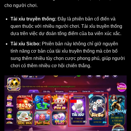
cho người chơi.
Tài xỉu truyền thống:
Đây là phiên bản cổ điển và
quen thuộc với nhiều người chơi. Tài xỉu truyền thống
dựa trên việc dự đoán tổng điểm của ba viên xúc xắc.
Tài xỉu Sicbo:
Phiên bản này không chỉ giữ nguyên
tính năng cơ bản của tài xỉu truyền thống mà còn bổ
sung thêm nhiều tùy chọn cược phong phú, giúp người
chơi có thêm nhiều cơ hội chiến thắng.