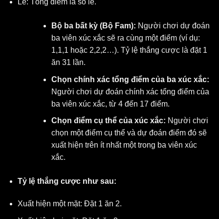
Lẻ: Tổng điểm là số lẻ.
Bộ ba bất kỳ (Bộ Fam):
Người chơi dự đoán
ba viên xúc xắc sẽ ra cùng một điểm (ví dụ:
1,1,1 hoặc 2,2,2…). Tỷ lệ thắng cược là đặt 1
ăn 31 lần.
Chọn chính xác tổng điểm của ba xúc xắc:
Người chơi dự đoán chính xác tổng điểm của
ba viên xúc xắc, từ 4 đến 17 điểm.
Chọn điểm cụ thể của xúc xắc:
Người chơi
chọn một điểm cụ thể và dự đoán điểm đó sẽ
xuất hiện trên ít nhất một trong ba viên xúc
xắc.
Tỷ lệ thắng cược như sau:
Xuất hiện một mặt: Đặt 1 ăn 2.