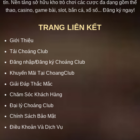
tín. Nền tảng sở hữu kho trò chơi các cược đa dạng gồm thể
thao, casino, game bài, slot, bắn cá, xổ số... Đăng ký ngay!
TRANG LIÊN KẾT
Giới Thiệu
Tải Choáng Club
Đăng nhập/Đăng ký Choáng Club
Khuyến Mãi Tại ChoangClub
Giải Đáp Thắc Mắc
Chăm Sóc Khách Hàng
Đại lý Choáng Club
Chính Sách Bảo Mật
Điều Khoản Và Dịch Vụ