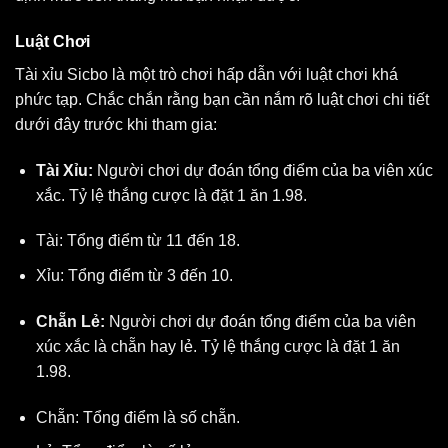
Luật Chơi
Tài xỉu Sicbo là một trò chơi hấp dẫn với luật chơi khá
phức tạp. Chắc chắn rằng bạn cần nắm rõ luật chơi chi tiết
dưới đây trước khi tham gia:
Tài Xỉu:
Người chơi dự đoán tổng điểm của ba viên xúc
xắc. Tỷ lệ thắng cược là đặt 1 ăn 1.98.
Tài: Tổng điểm từ 11 đến 18.
Xỉu: Tổng điểm từ 3 đến 10.
Chẵn Lẻ:
Người chơi dự đoán tổng điểm của ba viên
xúc xắc là chẵn hay lẻ. Tỷ lệ thắng cược là đặt 1 ăn
1.98.
Chẵn: Tổng điểm là số chẵn.