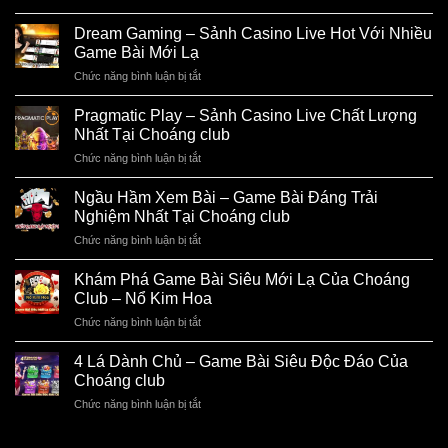
Vin88
Tại
–
Dream Gaming – Sảnh Casino Live Hot Với Nhiều
nhà
Nhà
cái
Game Bài Mới Lạ
Cái
Vin88
Chức năng bình luận bị tắt
ở
Uy
–
Dream
Tín
Đừng
Gaming
Pragmatic Play – Sảnh Casino Live Chất Lượng
Hàng
Bỏ
–
Đầu,
Nhất Tại Choáng club
Lỡ
Sảnh
Được
Cơ
Chức năng bình luận bị tắt
ở
Casino
Game
Hội
Pragmatic
Live
Thủ
Trúng
Play
Ngầu Hầm Xem Bài – Game Bài Đáng Trải
Hot
Tin
Lớn
–
Với
Nghiệm Nhất Tại Choáng club
Dùng
Sảnh
Nhiều
Chức năng bình luận bị tắt
ở
Casino
Game
Ngầu
Live
Bài
Hầm
Khám Phá Game Bài Siêu Mới Lạ Của Choáng
Chất
Mới
Xem
Lượng
Club – Nổ Kim Hoa
Lạ
Bài
Nhất
Chức năng bình luận bị tắt
ở
–
Tại
Khám
Game
Choáng
Phá
4 Lá Dành Chủ – Game Bài Siêu Độc Đáo Của
Bài
club
Game
Đáng
Choáng club
Bài
Trải
Chức năng bình luận bị tắt
ở
Siêu
Nghiệm
4
Mới
Nhất
Lá
Lạ
Tại