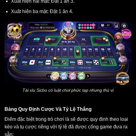
Xuất hiện hai mặt: Đặt 1 ăn 3.
Xuất hiện ba mặt: Đặt 1 ăn 4.
Tài xỉu Sicbo có luật chơi phức tạp nhưng thú vị
Bảng Quy Định Cược Và Tỷ Lệ Thắng
Điểm đặc biệt trong trò chơi là sẽ được quy định theo loại
kèo và tụ cược riêng với tỷ lệ đã được cổng game đưa ra
sẵn: