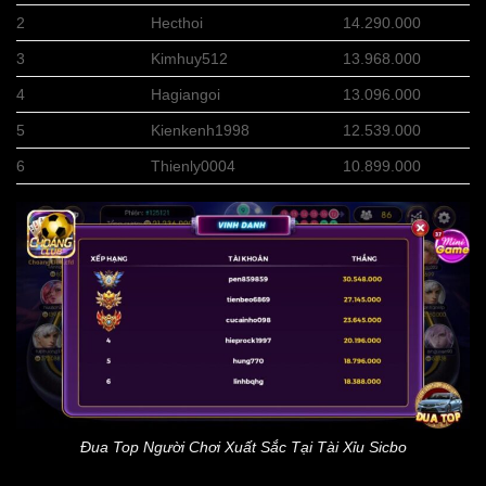
2
Hecthoi
14.290.000
3
Kimhuy512
13.968.000
4
Hagiangoi
13.096.000
5
Kienkenh1998
12.539.000
6
Thienly0004
10.899.000
Đua Top Người Chơi Xuất Sắc Tại Tài Xỉu Sicbo